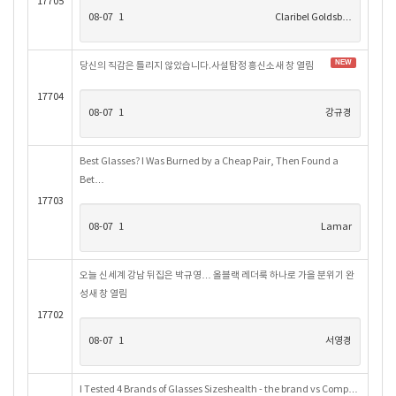
17705
08-07
1
Claribel Goldsb…
NEW
당신의 직감은 틀리지 않았습니다.사설탐정 흥신소새 창 열림
17704
08-07
1
강규경
Best Glasses? I Was Burned by a Cheap Pair, Then Found a
Bet…
17703
08-07
1
Lamar
오늘 신세계 강남 뒤집은 박규영… 올블랙 레더룩 하나로 가을 분위기 완
성새 창 열림
17702
08-07
1
서영경
I Tested 4 Brands of Glasses Sizeshealth - the brand vs Comp…