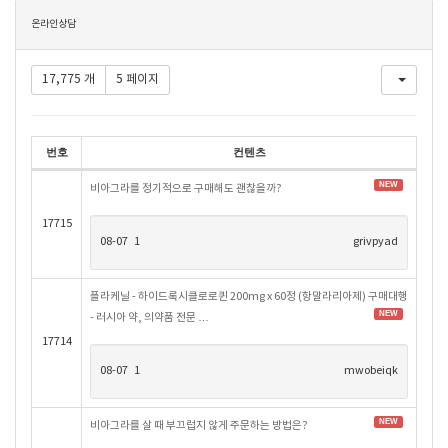
목
온라인상담
록
17,775 개
5 페이지
번호
컨텐츠
NEW
비아그라를 정기적으로 구매해도 괜찮을까?
17715
08-07
1
grivpyad
플라케닐 - 하이드록시클로로퀸 200mg x 60정 (항말라리아제) 구매대행
NEW
- 러시아 약, 의약품 전문 …
17714
08-07
1
mwobeiqk
NEW
비아그라를 살 때 부끄럽지 않게 주문하는 방법은?