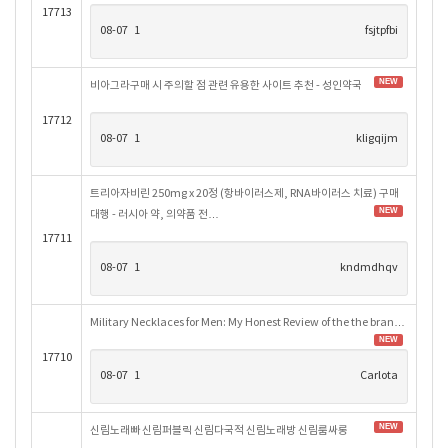
17713
08-07
1
fsjtpfbi
NEW
비아그라구매 시 주의할 점 관련 유용한 사이트 추천 - 성인약국
17712
08-07
1
kligqijm
트리아자비린 250mg x 20정 (항바이러스제, RNA바이러스 치료) 구매
NEW
대행 - 러시아 약, 의약품 전…
17711
08-07
1
kndmdhqv
Military Necklaces for Men: My Honest Review of the the bran…
NEW
17710
08-07
1
Carlota
NEW
신림노래빠 신림퍼블릭 신림다국적 신림노래방 신림룸싸롱