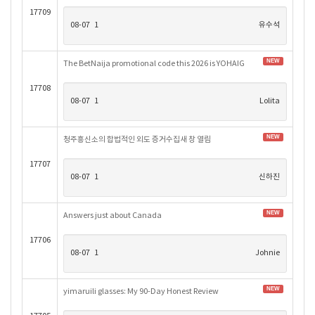
17709
08-07
1
유수석
NEW
The BetNaija promotional code this 2026 is YOHAIG
17708
08-07
1
Lolita
NEW
청주흥신소의 합법적인 외도 증거수집새 창 열림
17707
08-07
1
신하진
NEW
Answers just about Canada
17706
08-07
1
Johnie
NEW
yimaruili glasses: My 90-Day Honest Review