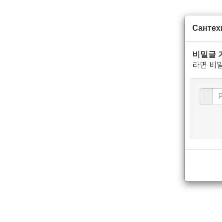
Сантех
비밀글 
라면 비