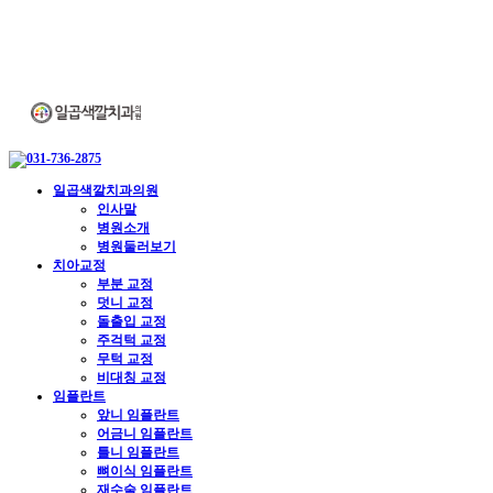
일곱색깔치과의원
인사말
병원소개
병원둘러보기
치아교정
부분 교정
덧니 교정
돌출입 교정
주걱턱 교정
무턱 교정
비대칭 교정
임플란트
앞니 임플란트
어금니 임플란트
틀니 임플란트
뼈이식 임플란트
재수술 임플란트