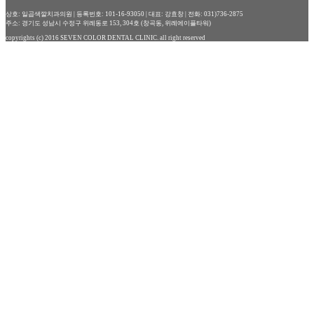
상호: 일곱색깔치과의원 | 등록번호: 101-16-93050 | 대표: 강효창 | 전화: 031)736-2875
주소: 경기도 성남시 수정구 위례동로 153, 304호 (창곡동, 위례에이플타워)
copyrights (c) 2016 SEVEN COLOR DENTAL CLINIC. all right reserved