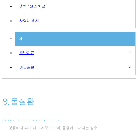
충치 / 신경 치료
사랑니 발치
H
일반치료
잇몸질환
잇몸질환
seven color dental clinic
잇몸에서 피가 나고 자주 부으며, 통증이 느껴지는 경우