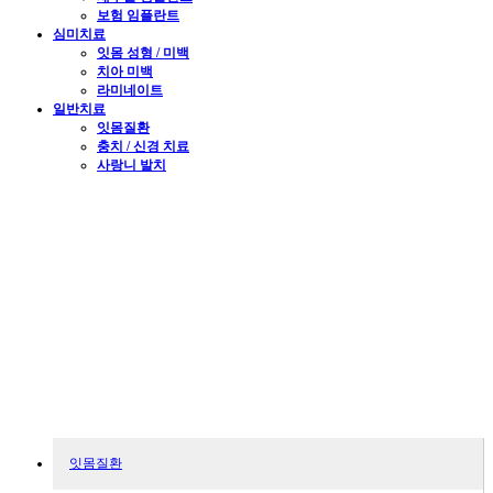
보험 임플란트
심미치료
잇몸 성형 / 미백
치아 미백
라미네이트
일반치료
잇몸질환
충치 / 신경 치료
사랑니 발치
GENERAL
일반치료
일곱색깔치과의원의 일반치료입니다.
잇몸질환